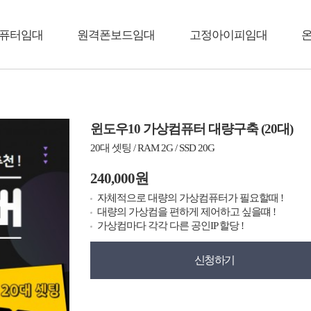
퓨터임대
원격폰보드임대
고정아이피임대
윈도우10 가상컴퓨터 대량구축 (20대)
20대 셋팅 / RAM 2G / SSD 20G
240,000원
자체적으로 대량의 가상컴퓨터가 필요할때 !
대량의 가상컴을 편하게 제어하고 싶을떄 !
가상컴마다 각각 다른 공인IP 할당 !
신청하기