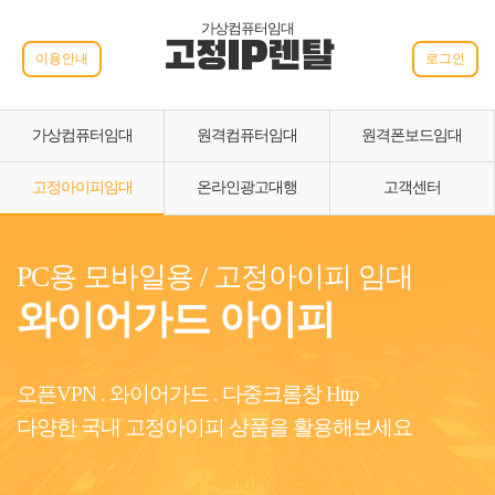
가상컴퓨터임대
고정IP렌탈
이용안내
로그인
가상컴퓨터임대
원격컴퓨터임대
원격폰보드임대
고정아이피임대
온라인광고대행
고객센터
PC용 모바일용 / 고정아이피 임대
와이어가드 아이피
오픈VPN . 와이어가드 . 다중크롬창 Http
다양한 국내 고정아이피 상품을 활용해보세요